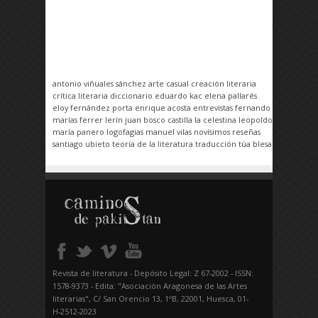
antonio viñuales sánchez
arte casual
creación literaria
crítica literaria
diccionario
eduardo kac
elena pallarés
eloy fernández porta
enrique acosta
entrevistas
fernando
marías
ferrer lerín
juan bosco castilla
la celestina
leopoldo
maría panero
logofagias
manuel vilas
novísimos
reseñas
santiago ubieto
teoría de la literatura
traducción
túa blesa
Revista de literatura - Depósito Legal: Z 67-2002 - ISSN:
1578-9373 - Edita: "Asociación Aragonesa de las Artes
literarias", C/ San Orencio 13, 1ºB, 22001, Huesca, 01-
H-2512-2023