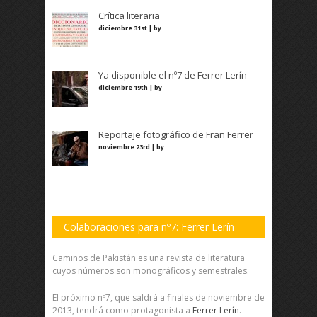
Crítica literaria
diciembre 31st | by
Ya disponible el nº7 de Ferrer Lerín
diciembre 19th | by
Reportaje fotográfico de Fran Ferrer
noviembre 23rd | by
Colaboraciones para nº7: Ferrer Lerín
Caminos de Pakistán es una revista de literatura
cuyos números son monográficos y semestrales.
El próximo nº7, que saldrá a finales de noviembre de
2013, tendrá como protagonista a
Ferrer Lerín
.