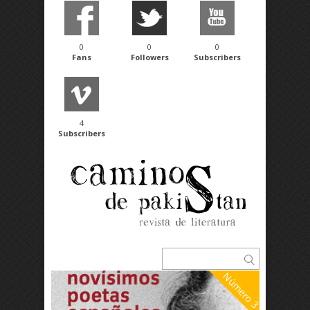
0
0
0
Fans
Followers
Subscribers
4
Subscribers
Número 3