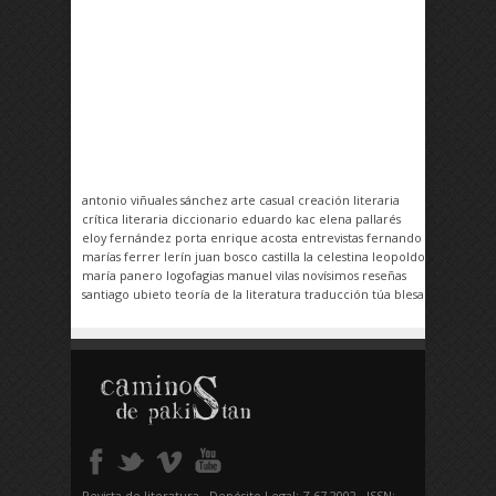
antonio viñuales sánchez
arte casual
creación literaria
crítica literaria
diccionario
eduardo kac
elena pallarés
eloy fernández porta
enrique acosta
entrevistas
fernando
marías
ferrer lerín
juan bosco castilla
la celestina
leopoldo
maría panero
logofagias
manuel vilas
novísimos
reseñas
santiago ubieto
teoría de la literatura
traducción
túa blesa
Revista de literatura - Depósito Legal: Z 67-2002 - ISSN: