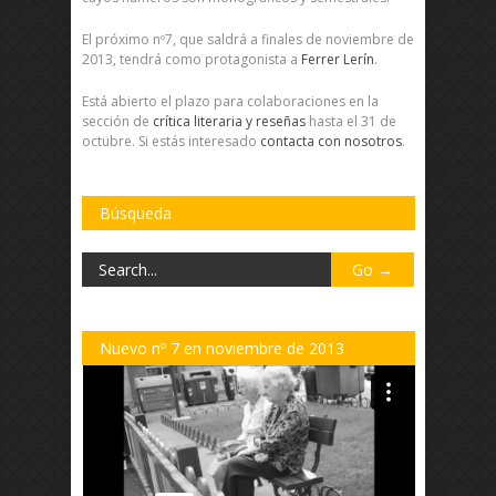
El próximo nº7, que saldrá a finales de noviembre de
2013, tendrá como protagonista a
Ferrer Lerín
.
Está abierto el plazo para colaboraciones en la
sección de
crítica literaria y reseñas
hasta el 31 de
octubre. Si estás interesado
contacta con nosotros
.
Búsqueda
Nuevo nº 7 en noviembre de 2013